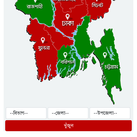
খুঁজুন